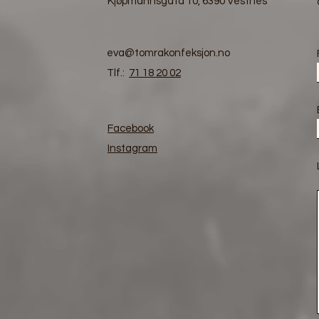
Kjøpmannsgata 10, 6390 Vestnes
eva@tomrakonfeksjon.no
Tlf.:
71 18 20 02
Facebook
Instagram