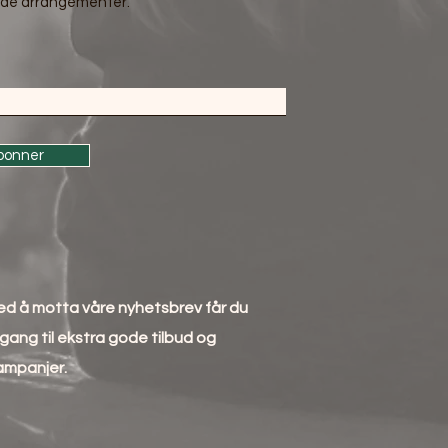
e arrangementer.
bonner
ed å motta våre nyhetsbrev får du
lgang til ekstra gode tilbud og
ampanjer.