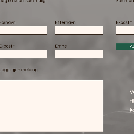
deg så snart som mulig
kommend
Fornavn
Etternavn
E-post
E-post
Emne
A
Legg igjen melding ...
V
ti
k